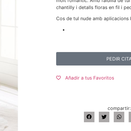
molt romàntic. Amb faldilla de tu
chantilly i detalls floras en fil i pe
Cos de tul nude amb aplicacions br
PEDIR CIT
Añadir a tus Favoritos
compartir: