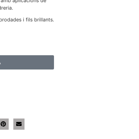
l amb aplicacions de
dreria.
odades i fils brillants.
A