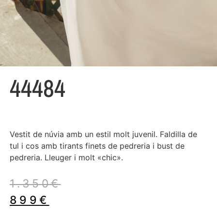
44484
Vestit de núvia amb un estil molt juvenil. Faldilla de
tul i cos amb tirants finets de pedreria i bust de
pedreria. Lleuger i molt «chic».
1.350
€
899
€