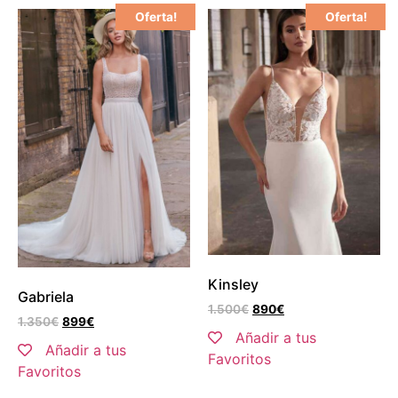
Oferta!
Oferta!
Kinsley
Gabriela
1.500
€
890
€
1.350
€
899
€
Añadir a tus
Añadir a tus
Favoritos
Favoritos