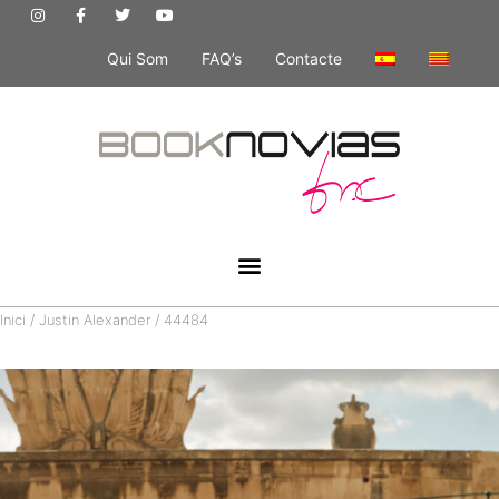
Qui Som
FAQ’s
Contacte
Inici
/
Justin Alexander
/ 44484