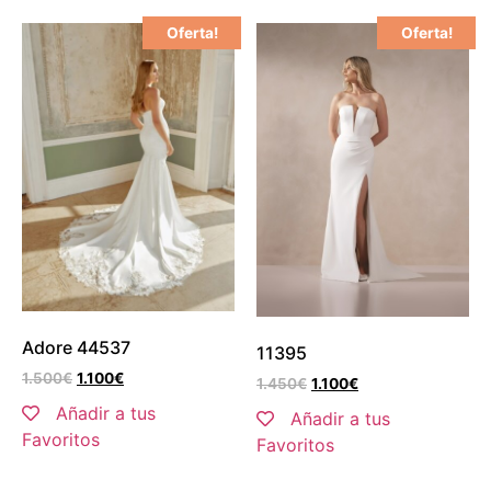
Oferta!
Oferta!
Adore 44537
11395
1.500
€
1.100
€
1.450
€
1.100
€
Añadir a tus
Añadir a tus
Favoritos
Favoritos