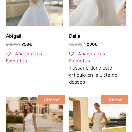
Abigail
Delia
2.200
€
799
€
1.550
€
1.200
€
Añadir a tus
Añadir a tus
Favoritos
Favoritos
1 usuario
tiene este
artículo en la Lista de
deseos
¡Oferta!
¡Oferta!