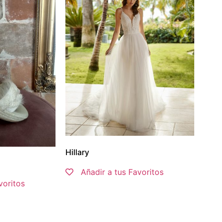
Hillary
Añadir a tus Favoritos
voritos