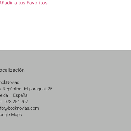
Añadir a tus Favoritos
ocalización
ookNovias
/ República del paraguai, 25
leida – España
el: 973 254 702
nfo@booknovias.com
oogle Maps