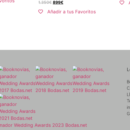
voritos
1.350
€
899
€
Añadir a tus Favoritos
L
B
C
L
T
i
G