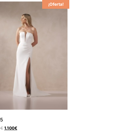
¡Oferta!
95
0
€
1.100
€