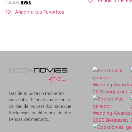
Añadir a tus Fa
1.350
€
899
€
Añadir a tus Favoritos
Haz de tu boda un momento
inolvidable. El buen gusto con la
calidad de los vestidos hace que
Booknovias se diferencie de otras
tiendas del mercado.