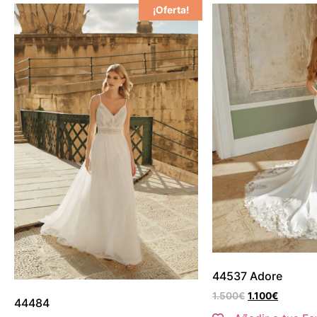
¡Oferta!
44537 Adore
1.500
€
1.100
€
44484