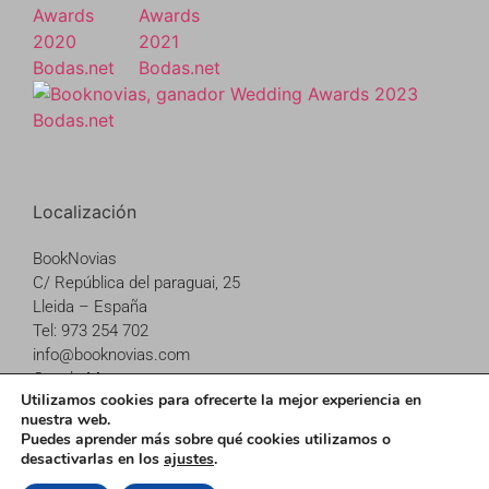
Localización
BookNovias
C/ República del paraguai, 25
Lleida – España
Tel: 973 254 702
info@booknovias.com
Google Maps
Utilizamos cookies para ofrecerte la mejor experiencia en
nuestra web.
Puedes aprender más sobre qué cookies utilizamos o
desactivarlas en los
ajustes
.
© 2026 BookNovias –
Aviso Legal
|
Política de cookies