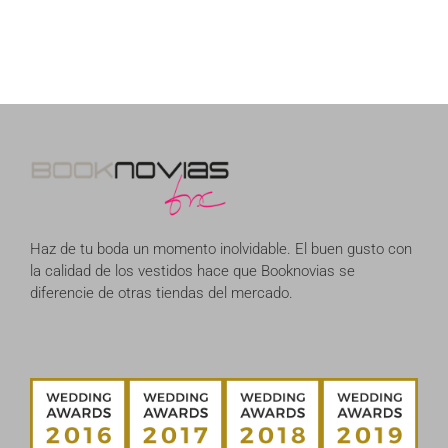
Haz de tu boda un momento inolvidable. El buen gusto con
la calidad de los vestidos hace que Booknovias se
diferencie de otras tiendas del mercado.