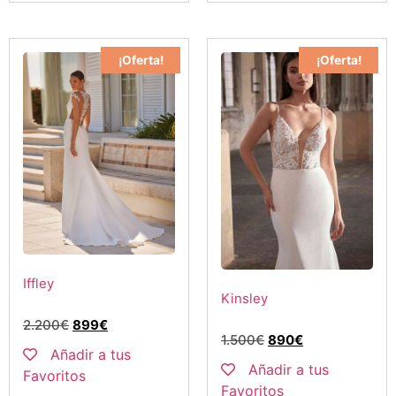
¡Oferta!
¡Oferta!
Iffley
Kinsley
2.200
€
899
€
1.500
€
890
€
Añadir a tus
Añadir a tus
Favoritos
Favoritos