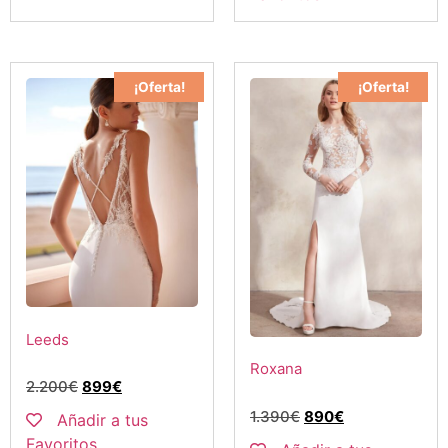
¡Oferta!
¡Oferta!
Leeds
Roxana
2.200
€
899
€
1.390
€
890
€
Añadir a tus
Favoritos